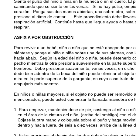
Sienta el pulso del niño o niña en la muñeca o en el cuello. El 
caminando que se siente en las venas. Si no hay pulso, empi
corazón. Ponga sus dos manos abiertas, una sobre otra, sobre 
presione al ritmo de contar..... Este procedimiento debe llevar
respiración artificial. Continúe hasta que llegue ayuda o hast
respirar.
ASFIXIA POR OBSTRUCCIÓN
Para revivir a un bebé, niño o niña que se esté ahogando por ob
siéntese y ponga al niño o niña sobre una de sus piernas, con 
hacia abajo. Según la edad del niño o niña, puede detenerlo 
pecho mientras la otra presiona suavemente en la parte superio
hombros. Debe presionar suavemente, varias veces, en dicho l
dedo bien adentro de la boca del niño puede eliminar el objeto 
mira en la parte superior de la garganta, en cuyo caso trate de
empujarlo más adentro.
En niños o niñas mayores, si el objeto no puede ser removido 
mencionados, puede usted comenzar la llamada maniobra de
1. Para empezar, manteniéndose de pie, sostenga al niño o ni
en el área de la cintura del niño, (arriba del ombligo) con el 
Cójase la otra mano y colóquela sobre el puño y haga movimi
dentro y hacia fuera, de seis a diez veces, arriba de la línea d
2. Estas presiones abdominales fuertes deberán eliminar la obst