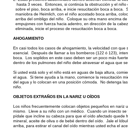
hasta 3 veces. Entonces, si continúa la obstrucción y el niño 
sobre el piso, boca arriba, e inicie resucitación boca a boca. Si 
maniobra de Heimlich, con el niño acostado boca arriba, col
arriba del ombligo del niño. Coloque su otra mano encima de 
empujones con fuerza hacia adentro, en dirección de la cabeza
eliminada, inicie el proceso de resucitación boca a boca.
AHOGAMIENTO
En casi todos los casos de ahogamiento, la velocidad con que se
esencial. Después de llamar a los bomberos (122 ó 123), inten
boca. Los soplidos en este caso deben ser un poco más fuerte
dentro de los pulmones del niño debe atravesar el agua que se
Si usted está solo y el niño está en aguas de baja altura, comi
el agua. Si tiene ayuda a la mano, comience la resucitación mi
del agua y lo colocan en una posición cómoda. No detenga las
niño.
OBJETOS EXTRAÑOS EN LA NARIZ U OÍDOS
Los niños frecuentemente colocan objetos pequeños en nariz u
mismo. Lleve a su niño con un médico. Cuando un insecto se tr
pídale que incline su cabeza para que el oído afectado quede 
mineral, aceite de oliva o de bebé dentro del oído. Jale el lóbul
arriba, para estirar el canal del oído mientras usted echa el acei