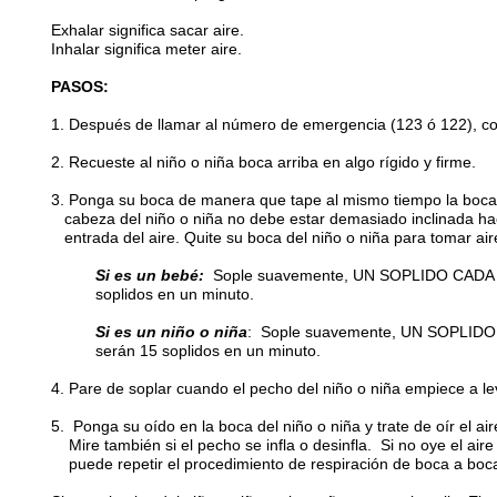
Exhalar significa sacar aire.
Inhalar significa meter aire.
PASOS:
1. Después de llamar al número de emergencia (123 ó 122), com
2. Recueste al niño o niña boca arriba en algo rígido y firme.
3. Ponga su boca de manera que tape al mismo tiempo la boca y
cabeza del niño o niña no debe estar demasiado inclinada haci
entrada del aire. Quite su boca del niño o niña para tomar air
Si es un bebé:
Sople suavemente, UN SOPLIDO CADA 
soplidos en un minuto.
Si es un niño o niña
: Sople suavemente, UN SOPLID
serán 15 soplidos en un minuto.
4. Pare de soplar cuando el pecho del niño o niña empiece a le
5. Ponga su oído en la boca del niño o niña y trate de oír el a
Mire también si el pecho se infla o desinfla. Si no oye el aire 
puede repetir el procedimiento de respiración de boca a boc