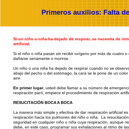
Primeros auxilios: Falta d
Si un niño o niña ha dejado de respirar, se necesita de inm
artificial.
Si el niño o niña pasan sin recibir oxígeno por más de cuatro 
dañarse seriamente o morirse.
Un niño o una niña ha dejado de respirar cuando no se observ
abajo del pecho o del estómago, la cara se le pone de un color
aire.
En primer lugar
, usted debe llamar a su número de emergenci
respiración paró, empiece el procedimiento de respiración artific
RESUCITACIÓN BOCA A BOCA
La manera más simple y efectiva de dar respiración artificial 
respiración hacia los pulmones del niño o niña. La resucitaci
seguridad en cualquier niño o niña cuya respiración, aunque re
debe, en este caso, programar sus exhalaciones al ritmo de las