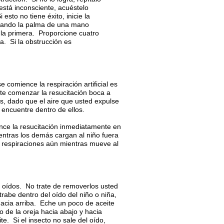
está inconsciente, acuéstelo
esto no tiene éxito, inicie la
ocando la palma de una mano
la primera. Proporcione cuatro
. Si la obstrucción es
 comience la respiración artificial es
te comenzar la resucitación boca a
s, dado que el aire que usted expulse
 encuentre dentro de ellos.
ence la resucitación inmediatamente en
entras los demás cargan al niño fuera
 respiraciones aún mientras mueve al
 oídos. No trate de removerlos usted
abe dentro del oído del niño o niña,
hacia arriba. Eche un poco de aceite
o de la oreja hacia abajo y hacia
te. Si el insecto no sale del oído,