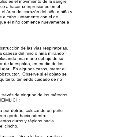
pulso es el movimiento de la sangre
ece a hacer compresiones en el
el área del corazón del niño o niña y
se a cabo juntamente con el de
a que el niño comience nuevamente a
strucción de las vías respiratorias,
la cabeza del niño o niña mirando
colocando una mano debajo de su
r de la espalda, en medio de los
ugar. En algunos casos, meter el
obstructor. Observe si el objeto se
 quitarlo, teniendo cuidado de no
a través de ninguno de los métodos
 HEIMLICH:
ña por detrás, colocando un puño
dedo gordo hacia adentro.
entos duros y rápidos hacia
el cincho.
rucción. Si no lo logra, repítalo